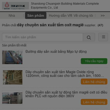
Shandong Chuangxin Building Materials Complete
Equipments Co., Ltd
Nhà
Sản phẩm
Hướng dẫn VR
Về chúng tôi
>>
dây chuyền sản xuất tấm oxit magiê
Phẩm chất
supplier.
(47)
Sản phẩm tốt nhất
Đường dây sản xuất bảng Mgo tự động
Yêu cầu ngay
Dây chuyền sản xuất tấm Magie Oxide rộng
1220mm, công suất cao cho tấm cách âm, 1500
tấm/ca
Liên hệ chúng
tôi
Dây chuyền sản xuất tự động tấm magiê oxit có điều
khiển PLC với nguồn điện 380V
Liên hệ chúng
tôi