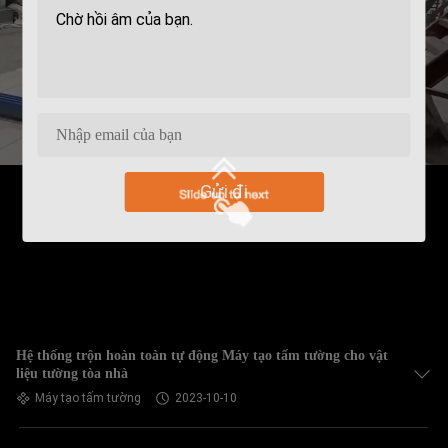
Gửi đi
Hệ thống trộn hoàn toàn tự động Máy tạo tấm tường cho vật
liệu tường tòa nhà
Máy tạo tấm tường
2023-10-10