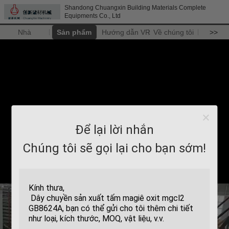
Shandong Chuangxin Building Materials Complete
Equipments Co., Ltd
Nhà
Sản phẩm
Hướng dẫn VR
Về chúng tôi
>>
Để lại lời nhắn
Chúng tôi sẽ gọi lại cho bạn sớm!