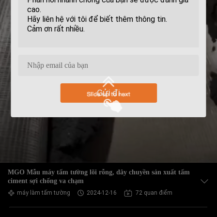
Gửi đi
MGO Mẫu máy tấm tường lõi rỗng, dây chuyền sản xuất tấm
ciment sợi chống va chạm
máy làm tấm tường
2024-12-16
72 quan điểm