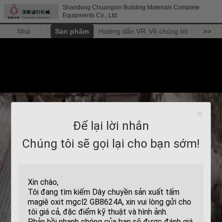
Shandong Chuangxin Building Materials Complete
Equipments Co., Ltd
Nhà
Sản phẩm
Hướng dẫn VR
Về chúng tôi
>>
Để lại lời nhắn
Chúng tôi sẽ gọi lại cho bạn sớm!