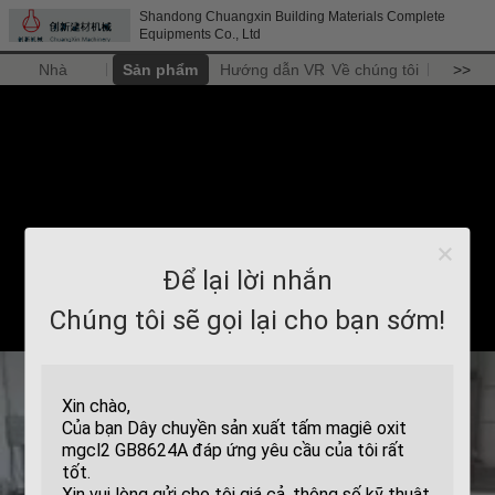
Shandong Chuangxin Building Materials Complete
Equipments Co., Ltd
Nhà
Sản phẩm
Hướng dẫn VR
Về chúng tôi
>>
Để lại lời nhắn
Chúng tôi sẽ gọi lại cho bạn sớm!