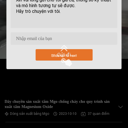
Gửi đi
Dây chuyền sản xuất tấm Mgo chống cháy cho quy trình sản
xuất tấm Magnesium Oxide
Dòng sản xuất bảng Mgo
2023-10-10
37 quan điểm