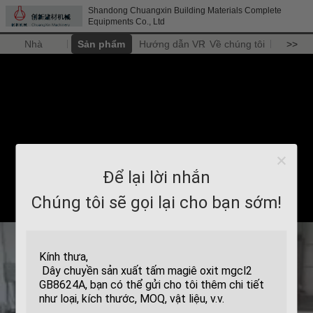
Shandong Chuangxin Building Materials Complete
Equipments Co., Ltd
Nhà
Sản phẩm
Hướng dẫn VR
Về chúng tôi
>>
Để lại lời nhắn
Chúng tôi sẽ gọi lại cho bạn sớm!