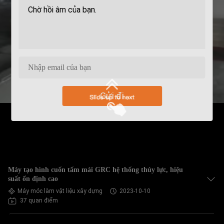
Gửi đi
Máy tạo hình cuốn tấm mái GRC hệ thống thủy lực, hiệu
suất ổn định cao
Máy móc làm vật liệu xây dựng
2023-10-10
37 quan điểm