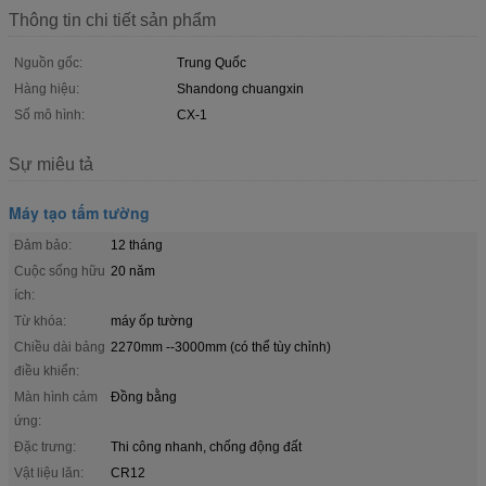
Thông tin chi tiết sản phẩm
Nguồn gốc:
Trung Quốc
Hàng hiệu:
Shandong chuangxin
Số mô hình:
CX-1
Sự miêu tả
Máy tạo tấm tường
Đảm bảo:
12 tháng
Cuộc sống hữu
20 năm
ích:
Từ khóa:
máy ốp tường
Chiều dài bảng
2270mm --3000mm (có thể tùy chỉnh)
điều khiển:
Màn hình cảm
Đồng bằng
ứng:
Đặc trưng:
Thi công nhanh, chống động đất
Vật liệu lăn:
CR12