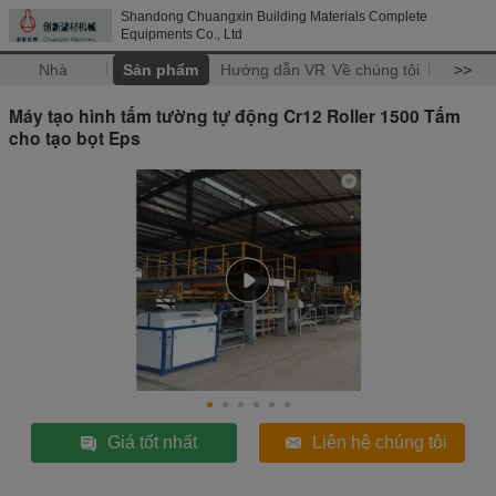
Shandong Chuangxin Building Materials Complete
Equipments Co., Ltd
Nhà
Sản phẩm
Hướng dẫn VR
Về chúng tôi
>>
Máy tạo hình tấm tường tự động Cr12 Roller 1500 Tấm
cho tạo bọt Eps
Giá tốt nhất
Liên hệ chúng tôi