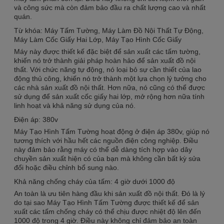
và công sức mà còn đảm bảo đầu ra chất lượng cao và nhất
quán.
Từ khóa: Máy Tấm Tường, Máy Làm Đồ Nội Thất Tự Động,
Máy Làm Cốc Giấy Hai Lớp, Máy Tạo Hình Cốc Giấy
Máy này được thiết kế đặc biệt để sản xuất các tấm tường,
khiến nó trở thành giải pháp hoàn hảo để sản xuất đồ nội
thất. Với chức năng tự động, nó loại bỏ sự cần thiết của lao
động thủ công, khiến nó trở thành một lựa chọn lý tưởng cho
các nhà sản xuất đồ nội thất. Hơn nữa, nó cũng có thể được
sử dụng để sản xuất cốc giấy hai lớp, mở rộng hơn nữa tính
linh hoạt và khả năng sử dụng của nó.
Điện áp: 380v
Máy Tạo Hình Tấm Tường hoạt động ở điện áp 380v, giúp nó
tương thích với hầu hết các nguồn điện công nghiệp. Điều
này đảm bảo rằng máy có thể dễ dàng tích hợp vào dây
chuyền sản xuất hiện có của bạn mà không cần bất kỳ sửa
đổi hoặc điều chỉnh bổ sung nào.
Khả năng chống cháy của tấm: 4 giờ dưới 1000 độ
An toàn là ưu tiên hàng đầu khi sản xuất đồ nội thất. Đó là lý
do tại sao Máy Tạo Hình Tấm Tường được thiết kế để sản
xuất các tấm chống cháy có thể chịu được nhiệt độ lên đến
1000 độ trong 4 giờ. Điều này không chỉ đảm bảo an toàn