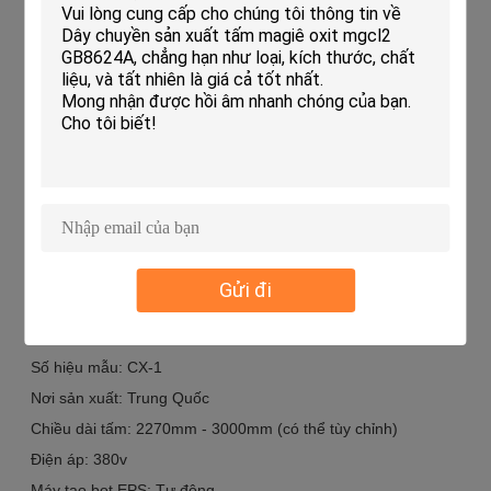
xuất
Nạp nguyên liệu
Tự động
thô
Bảo hành
12 tháng
Điện áp
380V, 50HZ, 3 Pha
Tuổi thọ hữu ích
20 năm
Màn hình cảm ứng
Delta
Từ khóa
Máy Tấm Tường, Máy Làm Đồ Nội Thất Tự Động,
Máy Làm Cốc Giấy Hai Lớp
Ứng dụng:
Gửi đi
Máy Tạo Hình Tấm Tường
Tên thương hiệu: Shandong chuangxin
Số hiệu mẫu: CX-1
Nơi sản xuất: Trung Quốc
Chiều dài tấm: 2270mm - 3000mm (có thể tùy chỉnh)
Điện áp: 380v
Máy tạo bọt EPS: Tự động