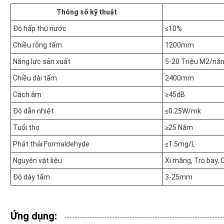
Thông số kỹ thuật
Độ hấp thụ nước
≤10%
Chiều rộng tấm
1200mm
Năng lực sản xuất
5-20 Triệu M2/nă
Chiều dài tấm
2400mm
Cách âm
≥45dB
Độ dẫn nhiệt
≤0.25W/mk
Tuổi thọ
≥25 Năm
Phát thải Formaldehyde
≤1.5mg/L
Nguyên vật liệu
Xi măng, Tro bay, 
Độ dày tấm
3-25mm
Ứng dụng: