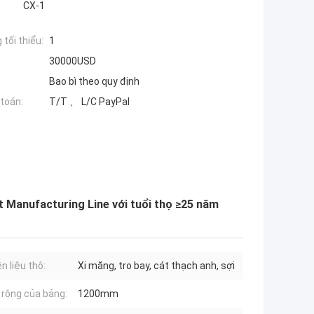
CX-1
tối thiểu:
1
30000USD
Bao bì theo quy định
toán:
T/T 、 L/C PayPal
Manufacturing Line với tuổi thọ ≥25 năm
n liệu thô:
Xi măng, tro bay, cát thạch anh, sợi
 rộng của bảng:
1200mm