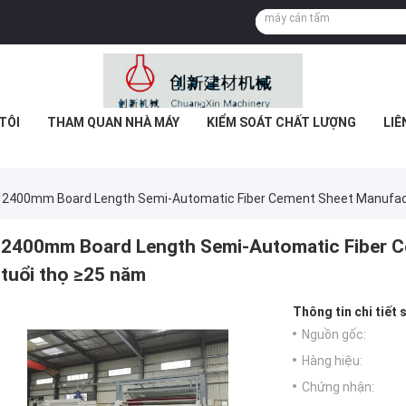
TÔI
THAM QUAN NHÀ MÁY
KIỂM SOÁT CHẤT LƯỢNG
LIÊ
2400mm Board Length Semi-Automatic Fiber Cement Sheet Manufact
2400mm Board Length Semi-Automatic Fiber Ce
tuổi thọ ≥25 năm
Thông tin chi tiết
Nguồn gốc:
Hàng hiệu:
Chứng nhận: