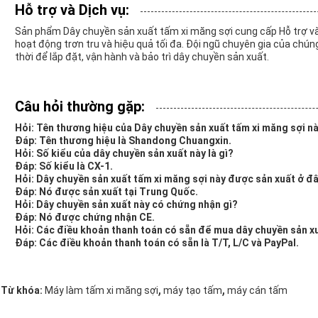
Hỗ trợ và Dịch vụ:
Sản phẩm Dây chuyền sản xuất tấm xi măng sợi cung cấp Hỗ trợ v
hoạt động trơn tru và hiệu quả tối đa. Đội ngũ chuyên gia của chún
thời để lắp đặt, vận hành và bảo trì dây chuyền sản xuất.
Câu hỏi thường gặp:
Hỏi: Tên thương hiệu của Dây chuyền sản xuất tấm xi măng sợi nà
Đáp: Tên thương hiệu là Shandong Chuangxin.
Hỏi: Số kiểu của dây chuyền sản xuất này là gì?
Đáp: Số kiểu là CX-1.
Hỏi: Dây chuyền sản xuất tấm xi măng sợi này được sản xuất ở đ
Đáp: Nó được sản xuất tại Trung Quốc.
Hỏi: Dây chuyền sản xuất này có chứng nhận gì?
Đáp: Nó được chứng nhận CE.
Hỏi: Các điều khoản thanh toán có sẵn để mua dây chuyền sản xu
Đáp: Các điều khoản thanh toán có sẵn là T/T, L/C và PayPal.
,
,
Từ khóa:
Máy làm tấm xi măng sợi
máy tạo tấm
máy cán tấm