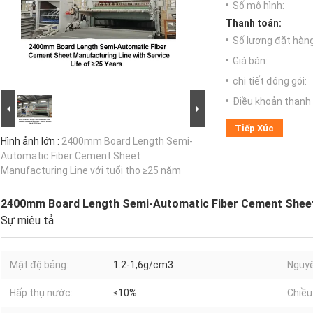
Số mô hình:
Thanh toán:
Số lượng đặt hàng 
Giá bán:
chi tiết đóng gói:
Điều khoản thanh 
Tiếp Xúc
Hình ảnh lớn :
2400mm Board Length Semi-
Automatic Fiber Cement Sheet
Manufacturing Line với tuổi thọ ≥25 năm
2400mm Board Length Semi-Automatic Fiber Cement Sheet 
Sự miêu tả
Mật độ bảng:
1.2-1,6g/cm3
Nguyê
Hấp thụ nước:
≤10%
Chiều