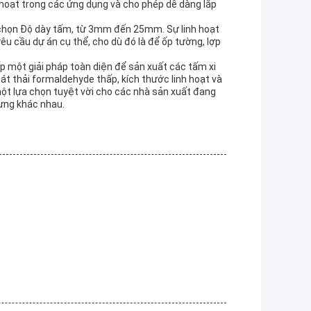
 hoạt trong các ứng dụng và cho phép dễ dàng lắp
y chọn Độ dày tấm, từ 3mm đến 25mm. Sự linh hoạt
u cầu dự án cụ thể, cho dù đó là để ốp tường, lợp
p một giải pháp toàn diện để sản xuất các tấm xi
át thải formaldehyde thấp, kích thước linh hoạt và
một lựa chọn tuyệt vời cho các nhà sản xuất đang
ựng khác nhau.