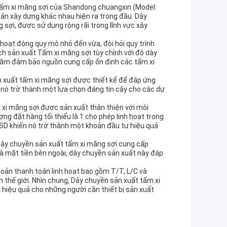
tấm xi măng sợi của Shandong chuangxin (Model:
án xây dựng khác nhau hiện ra trong đầu. Dây
 sợi, được sử dụng rộng rãi trong lĩnh vực xây
hoạt động quy mô nhỏ đến vừa, đòi hỏi quy trình
h sản xuất Tấm xi măng sợi tùy chỉnh với độ dày
ăm đảm bảo nguồn cung cấp ổn định các tấm xi
xuất tấm xi măng sợi được thiết kế để đáp ứng
nó trở thành một lựa chọn đáng tin cậy cho các dự
xi măng sợi được sản xuất thân thiện với môi
g đặt hàng tối thiểu là 1 cho phép linh hoạt trong
USD khiến nó trở thành một khoản đầu tư hiệu quả
Dây chuyền sản xuất tấm xi măng sợi cung cấp
và mặt tiền bên ngoài, dây chuyền sản xuất này đáp
hoản thanh toán linh hoạt bao gồm T/T, L/C và
 thế giới. Nhìn chung, Dây chuyền sản xuất tấm xi
 hiệu quả cho những người cần thiết bị sản xuất