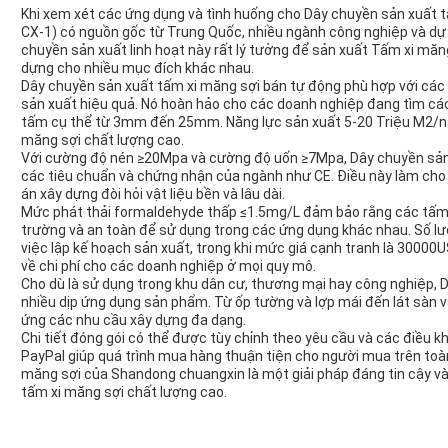
Khi xem xét các ứng dụng và tình huống cho Dây chuyền sản xuất 
CX-1) có nguồn gốc từ Trung Quốc, nhiều ngành công nghiệp và dự 
chuyền sản xuất linh hoạt này rất lý tưởng để sản xuất Tấm xi măng
dựng cho nhiều mục đích khác nhau.
Dây chuyền sản xuất tấm xi măng sợi bán tự động phù hợp với các 
sản xuất hiệu quả. Nó hoàn hảo cho các doanh nghiệp đang tìm các
tấm cụ thể từ 3mm đến 25mm. Năng lực sản xuất 5-20 Triệu M2/n
măng sợi chất lượng cao.
Với cường độ nén ≥20Mpa và cường độ uốn ≥7Mpa, Dây chuyền sản 
các tiêu chuẩn và chứng nhận của ngành như CE. Điều này làm cho 
án xây dựng đòi hỏi vật liệu bền và lâu dài.
Mức phát thải formaldehyde thấp ≤1.5mg/L đảm bảo rằng các tấm 
trường và an toàn để sử dụng trong các ứng dụng khác nhau. Số lượn
việc lập kế hoạch sản xuất, trong khi mức giá cạnh tranh là 30000
về chi phí cho các doanh nghiệp ở mọi quy mô.
Cho dù là sử dụng trong khu dân cư, thương mại hay công nghiệp, 
nhiều dịp ứng dụng sản phẩm. Từ ốp tường và lợp mái đến lát sàn 
ứng các nhu cầu xây dựng đa dạng.
Chi tiết đóng gói có thể được tùy chỉnh theo yêu cầu và các điều k
PayPal giúp quá trình mua hàng thuận tiện cho người mua trên toàn
măng sợi của Shandong chuangxin là một giải pháp đáng tin cậy và
tấm xi măng sợi chất lượng cao.