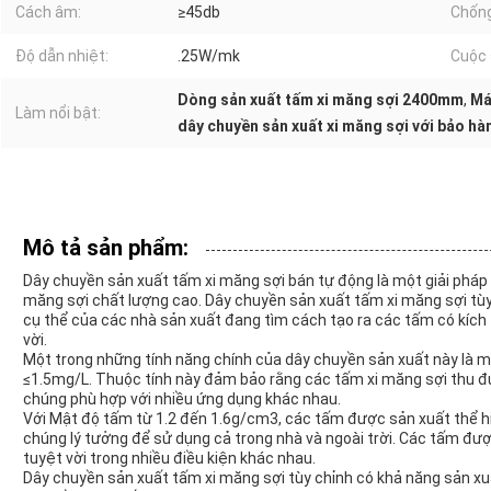
Cách âm:
≥45db
Chống
Độ dẫn nhiệt:
.25W/mk
Cuộc 
Dòng sản xuất tấm xi măng sợi 2400mm
,
Má
Làm nổi bật:
dây chuyền sản xuất xi măng sợi với bảo hà
Mô tả sản phẩm:
Dây chuyền sản xuất tấm xi măng sợi bán tự động là một giải pháp 
măng sợi chất lượng cao. Dây chuyền sản xuất tấm xi măng sợi tùy
cụ thể của các nhà sản xuất đang tìm cách tạo ra các tấm có kích 
vời.
Một trong những tính năng chính của dây chuyền sản xuất này là 
≤1.5mg/L. Thuộc tính này đảm bảo rằng các tấm xi măng sợi thu đư
chúng phù hợp với nhiều ứng dụng khác nhau.
Với Mật độ tấm từ 1.2 đến 1.6g/cm3, các tấm được sản xuất thể hi
chúng lý tưởng để sử dụng cả trong nhà và ngoài trời. Các tấm được
tuyệt vời trong nhiều điều kiện khác nhau.
Dây chuyền sản xuất tấm xi măng sợi tùy chỉnh có khả năng sản x