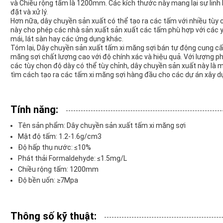
và Chiều rộng tấm là 1200mm. Các kích thước này mang lại sự linh
đặt và xử lý.
Hơn nữa, dây chuyền sản xuất có thể tạo ra các tấm với nhiều tù
này cho phép các nhà sản xuất sản xuất các tấm phù hợp với các yê
mái, lát sàn hay các ứng dụng khác.
Tóm lại, Dây chuyền sản xuất tấm xi măng sợi bán tự động cung cấ
măng sợi chất lượng cao với độ chính xác và hiệu quả. Với lượng ph
các tùy chọn độ dày có thể tùy chỉnh, dây chuyền sản xuất này là 
tìm cách tạo ra các tấm xi măng sợi hàng đầu cho các dự án xây d
Tính năng:
Tên sản phẩm: Dây chuyền sản xuất tấm xi măng sợi
Mật độ tấm: 1.2-1.6g/cm3
Độ hấp thụ nước: ≤10%
Phát thải Formaldehyde: ≤1.5mg/L
Chiều rộng tấm: 1200mm
Độ bền uốn: ≥7Mpa
Thông số kỹ thuật: