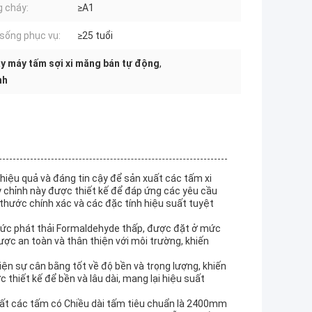
 cháy:
≥A1
sống phục vụ:
≥25 tuổi
y máy tấm sợi xi măng bán tự động
,
nh
hiệu quả và đáng tin cậy để sản xuất các tấm xi
 chỉnh này được thiết kế để đáp ứng các yêu cầu
thước chính xác và các đặc tính hiệu suất tuyệt
mức phát thải Formaldehyde thấp, được đặt ở mức
ợc an toàn và thân thiện với môi trường, khiến
ện sự cân bằng tốt về độ bền và trọng lượng, khiến
 thiết kế để bền và lâu dài, mang lại hiệu suất
uất các tấm có Chiều dài tấm tiêu chuẩn là 2400mm