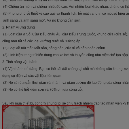
(4) Chống ăn mòn và chống nhiệt độ cao. Với nhiều loại khác nhau, chúng có t
(5) Phong phú về thiết kế cao quý và thanh lịch, bề mặt trang trí có một số hiệu
ánh sáng và ánh sáng mờ”. Và nó không cần sơn.
2. Phạm vi ứng dụng
(1) Loạt cửa & Sổ: Cửa kiểu châu Âu, cửa kiểu Trung Quốc, khung cửa (cửa sổ)
cũng như tất cả các loại đường dưới và đường ép.
(2) Loạt đồ nội thất: Mặt bàn, bảng bàn, cửa tủ và bếp hoàn chỉnh.
(3) Linh kiện trang trí biến dạng cho xe hơi và thuyền cũng như việc chế tạo hộp
3. Tính năng vận hành:
(1) Vận hành dễ dàng. Bạn có thể cài đặt chúng tại chỗ mà không cần khung xươn
dụng cụ điện và các vật liệu liên quan.
(2) Nó sẽ rút ngắn thời gian vận hành và giảm cường độ lao động của công nhâ
(3) Nó có thể tiết kiệm sơn và 70% phí gia công gỗ.
Sau khi mua thiết bị, công ty chúng tôi sẽ chịu trách nhiệm đào tạo nhân viên kỹ 