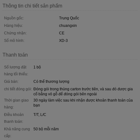
Thông tin chi tiết sản phẩm
Nguồn gốc:
Trung Quốc
Hàng hiệu:
chuangxin
Chứng nhận:
CE
Số mô hình:
XD-3
Thanh toán
Số lượng đặt
1 bộ
hàng tối thiểu:
Giá bán:
Có thể thương lượng
chi tiết đóng gói:
Đóng gói trong thùng carton trước tiên, và sau đó được gia
cố bằng vỏ gỗ để đóng gói bên ngoài
Thời gian giao
30 ngày làm việc sau khi nhận được khoản thanh toán của
bạn
hàng:
Điều khoản
T/T, L/C
thanh toán:
Khả năng cung
50 bộ mỗi năm
cấp: