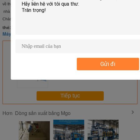
về thiết bị và công nghệ cũng như đào tạo kỹ thuật tại chỗ miễn phí. Và họ sẽ đến
nhà máy của bạn để lắp đặt và kiểm tra miễn phí.
Chào mừng bạn đến với công ty chúng tôi để tham quan tại chỗ, chúng tôi sẽ ph
Máy sản xuất tấm panel polyurethane
thẻ:
,
Máy móc làm vật liệu xây dựng
máy làm bánh sandwich
,
Nhận giá tốt nhất cho
Gửi đi
Máy chế tạo chân không kiểm
soát tự động cấu trúc nhỏ gọn
cho tấm nhựa hấp thụ
Tiếp tục
Dòng sản xuất bảng Mgo
Hơn