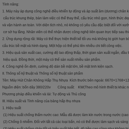
Tính năng:
1. Máy này áp dụng công nghệ điều khiển tự động và áp suất âm (dương) chân 
cấu trúc khung thép, bàn làm việc có thể thay thế, cấu trúc nhỏ gọn, hình thức 
và vận hành an toàn. Với diện tích nhỏ, nó không có yêu cầu đặc biệt đối với xư
cơ sở hạ tầng. Nhân viên có thể nhận được công nghệ liên quan trực tiếp sau 
2. Ứng dụng rộng rãi: Máy có thể thực hiện thiết kế tối ưu mà không bị giới hạn 
cấu trúc bề mặt và hình dạng. Một hộp có thể phủ lên nhiều chi tiết công việc.
3. Hiệu quả sản xuất cao, cường độ lao động thấp, thời gian sản xuất ngắn, đầu
hiệu quả. Đồng thời, một máy có thể sản xuất nhiều sản phẩm.
4. Công nghệ ổn định, cường độ dán bề mặt lớn, bề mặt linh kiện sạch.
II. Thông số kỹ thuật và Thông số kỹ thuật sản phẩm
Tên: Máy Hút Chân Không Hấp Thụ Nhựa Kích thước bên ngoài: 6670×1768×1
Nguồn điện: bốn dây 380/220v Công suất: KW(Theo mô hình thiết bị khác n
Phương pháp điều khiển và lái: Tự động và Thủ công
III. Hiệu suất và Tính năng của bảng hấp thụ nhựa
1. Hiệu suất
(1) Hiệu suất chống thấm nước cao: Mẫu đã được làm kín nước trong nước (cao 
(2) Chống ô nhiễm. Đối với tất cả các loại bẩn, nó có thể được làm sạch và sáng
(3) Hiệu suất chống cháy tốt và hiệu suất liên kết, độ bền cao cũng như không bị 