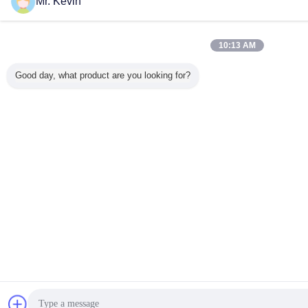
Mr. Kevin
10:13 AM
Good day, what product are you looking for?
Trò chuyện
Yê