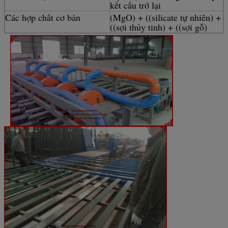
kết cấu trở lại
Các hợp chất cơ bản
(MgO) + ((silicate tự nhiên) +
((sợi thủy tinh) + ((sợi gỗ)