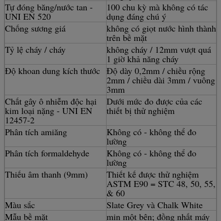
Tự đóng băng/nước tan -
100 chu kỳ mà không có tác
UNI EN 520
dụng đáng chú ý
Chống sương giá
không có giọt nước hình thành
trên bề mặt
Tỷ lệ cháy / cháy
không cháy / 12mm vượt quá
1 giờ khả năng cháy
Độ khoan dung kích thước
Độ dày 0,2mm / chiều rộng
2mm / chiều dài 3mm / vuông
3mm
Chất gây ô nhiễm độc hại
Dưới mức đo được của các
kim loại nặng - UNI EN
thiết bị thử nghiệm
12457-2
Phân tích amiăng
Không có - không thể đo
lường
Phân tích formaldehyde
Không có - không thể đo
lường
Thiếu âm thanh (9mm)
Thiết kế được thử nghiệm
ASTM E90 = STC 48, 50, 55,
& 60
Màu sắc
Slate Grey và Chalk White
Mẫu bề mặt
mịn một bên; đồng nhất máy