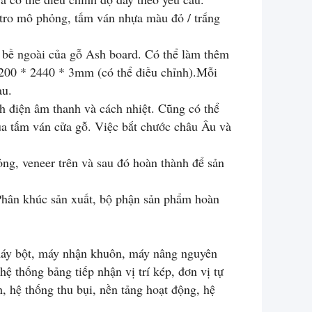
 tro mô phỏng, tấm ván nhựa màu đỏ / trắng
i bề ngoài của gỗ Ash board. Có thể làm thêm
 1200 * 2440 * 3mm (có thể điều chỉnh).Mỗi
au.
h điện âm thanh và cách nhiệt. Cũng có thể
ủa tấm ván cửa gỗ. Việc bắt chước châu Âu và
ỏng, veneer trên và sau đó hoàn thành để sản
Phân khúc sản xuất, bộ phận sản phẩm hoàn
 máy bột, máy nhận khuôn, máy nâng nguyên
hệ thống bảng tiếp nhận vị trí kép, đơn vị tự
 hệ thống thu bụi, nền tảng hoạt động, hệ