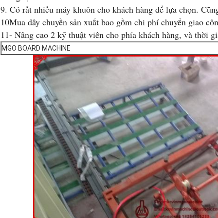
9. Có rất nhiều máy khuôn cho khách hàng để lựa chọn. Cũn
10Mua dây chuyền sản xuất bao gồm chi phí chuyển giao cô
11- Nâng cao 2 kỹ thuật viên cho phía khách hàng, và thời gi
MGO BOARD MACHINE