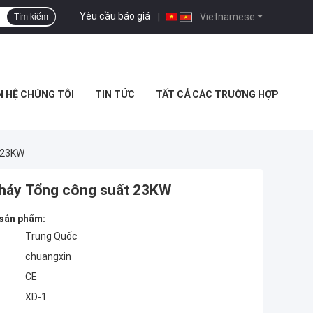
Yêu cầu báo giá
|
Vietnamese
Tìm kiếm
N HỆ CHÚNG TÔI
TIN TỨC
TẤT CẢ CÁC TRƯỜNG HỢP
 23KW
cháy Tổng công suất 23KW
 sản phẩm:
Trung Quốc
chuangxin
CE
XD-1