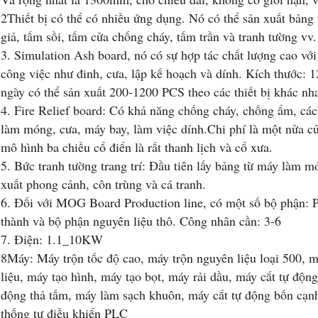
2Thiết bị có thể có nhiều ứng dụng. Nó có thể sản xuất bảng
giả, tấm sồi, tấm cửa chống cháy, tấm trần và tranh tường vv.
3. Simulation Ash board, nó có sự hợp tác chất lượng cao vớ
công việc như đinh, cưa, lập kế hoạch và dính. Kích thước:
ngày có thể sản xuất 200-1200 PCS theo các thiết bị khác nh
4. Fire Relief board: Có khả năng chống cháy, chống ẩm, các
làm móng, cưa, máy bay, làm việc dính.Chi phí là một nửa c
mô hình ba chiều cổ điển là rất thanh lịch và cổ xưa.
5. Bức tranh tường trang trí: Đầu tiên lấy bảng từ máy làm m
xuất phong cảnh, côn trùng và cá tranh.
6. Đối với MOG Board Production line, có một số bộ phận: 
thành và bộ phận nguyên liệu thô. Công nhân cần: 3-6
7. Điện: 1.1_10KW
8Máy: Máy trộn tốc độ cao, máy trộn nguyên liệu loại 500,
liệu, máy tạo hình, máy tạo bọt, máy rải dầu, máy cắt tự động
động thả tấm, máy làm sạch khuôn, máy cắt tự động bốn cạnh,
thống tự điều khiển PLC