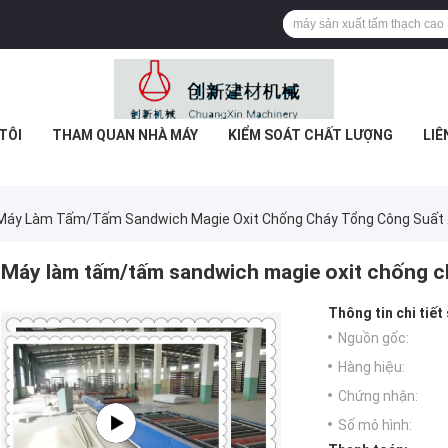
TÔI
THAM QUAN NHÀ MÁY
KIỂM SOÁT CHẤT LƯỢNG
LIÊ
Máy Làm Tấm/tấm Sandwich Magie Oxit Chống Cháy Tổng Công Suất
Máy làm tấm/tấm sandwich magie oxit chống 
Thông tin chi tiết
Nguồn gốc:
Hàng hiệu:
Chứng nhận:
Số mô hình: