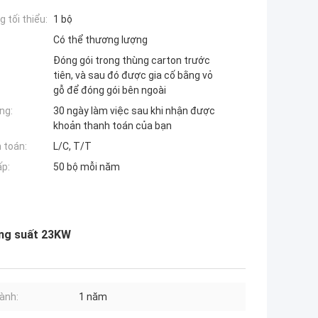
 tối thiểu:
1 bộ
Có thể thương lượng
Đóng gói trong thùng carton trước
tiên, và sau đó được gia cố bằng vỏ
gỗ để đóng gói bên ngoài
ng:
30 ngày làm việc sau khi nhận được
khoản thanh toán của bạn
 toán:
L/C, T/T
ấp:
50 bộ mỗi năm
ông suất 23KW
ành:
1 năm