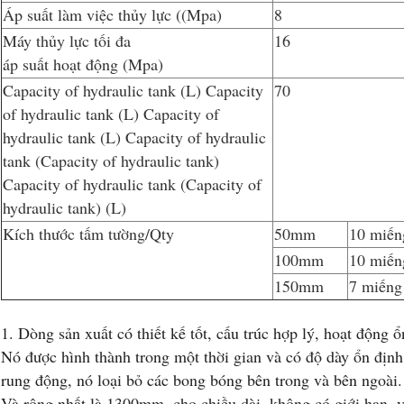
Áp suất làm việc thủy lực ((Mpa)
8
Máy thủy lực tối đa
16
áp suất hoạt động (Mpa)
Capacity of hydraulic tank (L) Capacity
70
of hydraulic tank (L) Capacity of
hydraulic tank (L) Capacity of hydraulic
tank (Capacity of hydraulic tank)
Capacity of hydraulic tank (Capacity of
hydraulic tank) (L)
Kích thước tấm tường/Qty
50mm
10 miến
100mm
10 miến
150mm
7 miếng
1. Dòng sản xuất có thiết kế tốt, cấu trúc hợp lý, hoạt động 
Nó được hình thành trong một thời gian và có độ dày ổn định.
rung động, nó loại bỏ các bong bóng bên trong và bên ngoà
Và rộng nhất là 1300mm, cho chiều dài, không có giới hạn, v